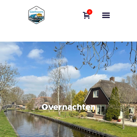
BOOTVERHUUR
0
BOOT BOEKEN
ERVAAR GIETHOORN
FAQ
CONTACT
NEDERLANDS
Overnachten