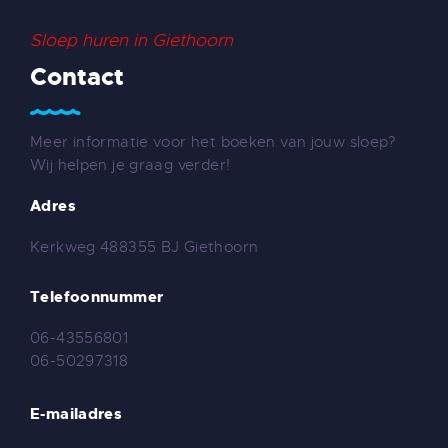
Sloep huren in Giethoorn
Contact
Meer informatie voor het boeken van jouw sloep?
Wij helpen je graag verder!
Adres
Kerkweg 48
8355 BJ Giethoorn
Telefoonnummer
06-43556801
06-50297318
E-mailadres