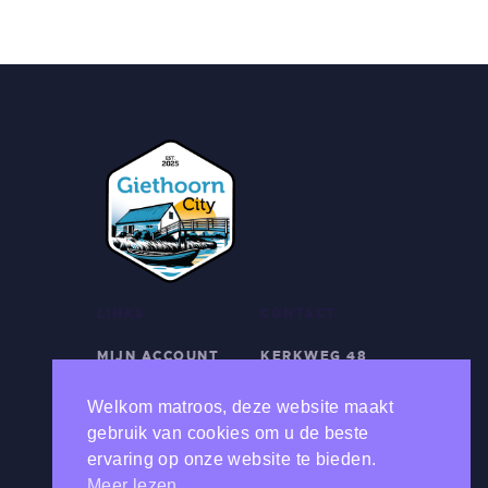
LINKS
CONTACT
MIJN ACCOUNT
KERKWEG 48
BOOT BOEKEN
8355 BJ
ERVAAR
GIETHOORN
Welkom matroos, deze website maakt
GIETHOORN
06-43556801
gebruik van cookies om u de beste
VEELGESTELDE
06-50297318
ervaring op onze website te bieden.
VRAGEN
INFO@GIETHOO
Meer lezen